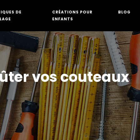
IQUES DE
CRÉATIONS POUR
BLOG
LAGE
ENFANTS
fûter vos couteaux